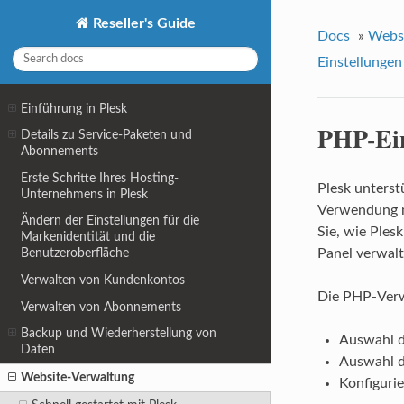
Reseller's Guide
Docs
»
Webs
Einstellungen
Einführung in Plesk
PHP-Ein
Details zu Service-Paketen und
Abonnements
Erste Schritte Ihres Hosting-
Plesk unterst
Unternehmens in Plesk
Verwendung m
Ändern der Einstellungen für die
Sie, wie Ple
Markenidentität und die
Panel verwal
Benutzeroberfläche
Verwalten von Kundenkontos
Die PHP-Verw
Verwalten von Abonnements
Backup und Wiederherstellung von
Auswahl d
Daten
Auswahl d
Website-Verwaltung
Konfiguri