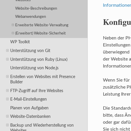
Websites
Informatione
Website-Beschreibungen
Webanwendungen
Konfigu
Erweiterte Website-Verwaltung
(Erweitert) Website-Sicherheit
Neben der PH
WP Toolkit
Einstellungen
Unterstützung von Git
überwiegend l
der Website a
Unterstützung von Ruby (Linux)
Informationen
Unterstützung von Node.js
Erstellen von Websites mit Presence
Wenn Sie für
Builder
zusätzliche P
FTP-Zugriff auf Ihre Websites
Leistung Ihre
E-Mail-Einstellungen
Planen von Aufgaben
Die Standardw
bitte, dass Ä
Website-Datenbanken
oder gar dafü
Backup und Wiederherstellung von
Sie sich nich
Websites