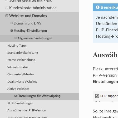
Schnell gestartet mit Plesk
Bemerku
Kundenkonto-Administration
Websites und Domains
Je nachdem,
Umständen n
Domains und DNS
PHP-Einstell
Hosting-Einstellungen
Hosting-Pr
Allgemeine Einstellungen
Hosting-Typen
Auswähl
Standardweiterleitung
Frame-Weiterleitung
Website-Status
Plesk unters
Gesperrte Websites
PHP-Version 
Einstellungen
Deaktivierte Websites
Aktive Websites
Einstellungen für Webskripting
PHP-Einstellungen
Auswählen der PHP-Version
Sollte Ihre g
Hosting-Provi
Auswählen des Handler-Typs