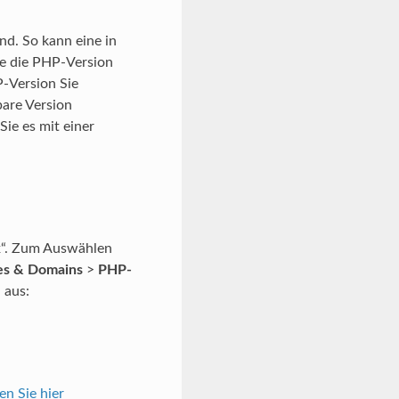
nd. So kann eine in
ie die PHP-Version
P-Version Sie
bare Version
ie es mit einer
ox“. Zum Auswählen
es & Domains
>
PHP-
 aus:
en Sie hier