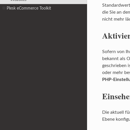
Standardwerte
Plesk eCommerce Toolkit
die Sie an de
nicht mehr lä
Aktivie
Sofern von Ih
bekannt als 
geschrieben 
oder mehr be
PHP-Einstell
Einsehe
Die aktuell f
Ebene konfigu